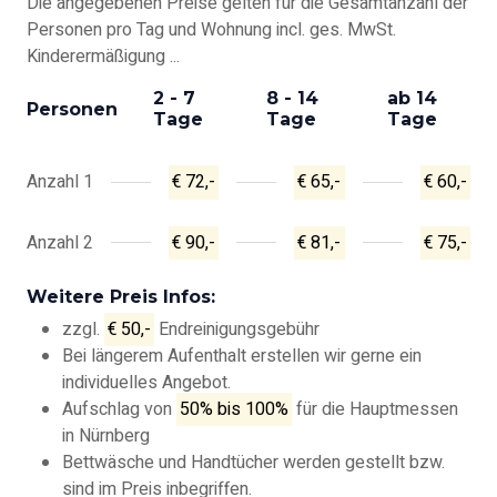
Die angegebenen Preise gelten für die Gesamtanzahl der
Personen pro Tag und Wohnung incl. ges. MwSt.
Kinderermäßigung ...
2 - 7
8 - 14
ab 14
Personen
Tage
Tage
Tage
Anzahl 1
€ 72,-
€ 65,-
€ 60,-
Anzahl 2
€ 90,-
€ 81,-
€ 75,-
Weitere Preis Infos:
zzgl.
€ 50,-
Endreinigungsgebühr
Bei längerem Aufenthalt erstellen wir gerne ein
individuelles Angebot.
Aufschlag von
50% bis 100%
für die Hauptmessen
in Nürnberg
Bettwäsche und Handtücher werden gestellt bzw.
sind im Preis inbegriffen.